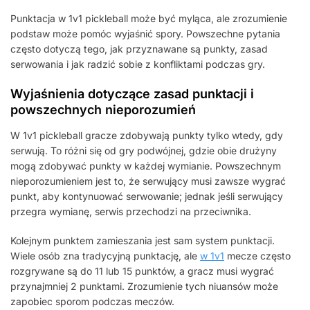
Punktacja w 1v1 pickleball może być myląca, ale zrozumienie
podstaw może pomóc wyjaśnić spory. Powszechne pytania
często dotyczą tego, jak przyznawane są punkty, zasad
serwowania i jak radzić sobie z konfliktami podczas gry.
Wyjaśnienia dotyczące zasad punktacji i
powszechnych nieporozumień
W 1v1 pickleball gracze zdobywają punkty tylko wtedy, gdy
serwują. To różni się od gry podwójnej, gdzie obie drużyny
mogą zdobywać punkty w każdej wymianie. Powszechnym
nieporozumieniem jest to, że serwujący musi zawsze wygrać
punkt, aby kontynuować serwowanie; jednak jeśli serwujący
przegra wymianę, serwis przechodzi na przeciwnika.
Kolejnym punktem zamieszania jest sam system punktacji.
Wiele osób zna tradycyjną punktację, ale
w 1v1
mecze często
rozgrywane są do 11 lub 15 punktów, a gracz musi wygrać
przynajmniej 2 punktami. Zrozumienie tych niuansów może
zapobiec sporom podczas meczów.