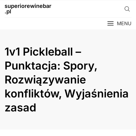
Skip
superiorewinebar
to
.pl
content
MENU
1v1 Pickleball –
Punktacja: Spory,
Rozwiązywanie
konfliktów, Wyjaśnienia
zasad