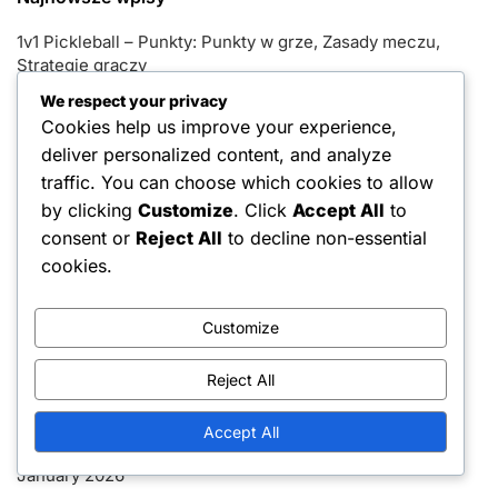
1v1 Pickleball – Punkty: Punkty w grze, Zasady meczu,
Strategie graczy
We respect your privacy
1V1 Pickleball: Egzekwowanie fauli, Autorytet sędziego,
Cookies help us improve your experience,
Zachowanie gracza
deliver personalized content, and analyze
1V1 Pickleball: Rodzaje fauli, konsekwencje w grze,
traffic. You can choose which cookies to allow
odpowiedzialność graczy
by clicking
Customize
. Click
Accept All
to
consent or
Reject All
to decline non-essential
1v1 Pickleball – Punkty: Format, Typy meczów,
Zaangażowanie graczy
cookies.
1V1 Pickleball: Obowiązki gracza, Role sędziego,
Integralność gry
Customize
Reject All
Archiwum
February 2026
Accept All
January 2026