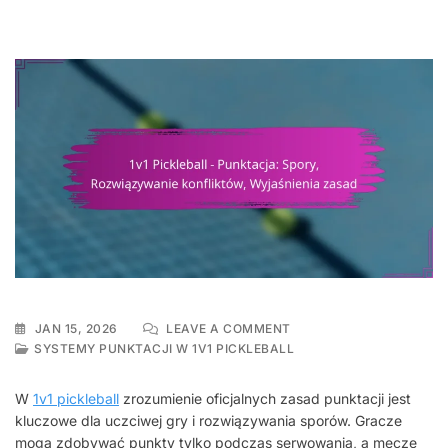
ON
JAN 15, 2026
LEAVE A COMMENT
1V1
SYSTEMY PUNKTACJI W 1V1 PICKLEBALL
PICKLEBALL
–
W
1v1 pickleball
zrozumienie oficjalnych zasad punktacji jest
PUNKTACJA:
kluczowe dla uczciwej gry i rozwiązywania sporów. Gracze
SPORY,
mogą zdobywać punkty tylko podczas serwowania, a mecze
ROZWIĄZYWANIE