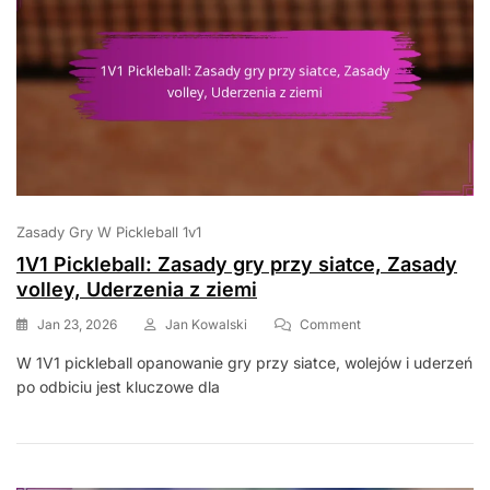
Zasady Gry W Pickleball 1v1
1V1 Pickleball: Zasady gry przy siatce, Zasady
volley, Uderzenia z ziemi
On
Jan 23, 2026
Jan Kowalski
Comment
1V1
W 1V1 pickleball opanowanie gry przy siatce, wolejów i uderzeń
Pickleball:
po odbiciu jest kluczowe dla
Zasady
Gry
Przy
Siatce,
Zasady
Volley,