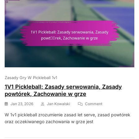
Uderzenia
Z
Ziemi
Zasady Gry W Pickleball 1v1
1V1 Pickleball: Zasady serwowania, Zasady
powtórek, Zachowanie w grze
On
Jan 23, 2026
Jan Kowalski
Comment
1V1
W 1v1 pickleball zrozumienie zasad let serve, zasad powtórek
Pickleball:
oraz oczekiwanego zachowania w grze jest
Zasady
Serwowania,
Zasady
Powtórek,