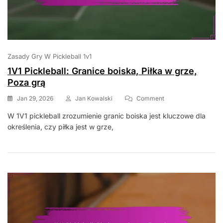
Zasady Gry W Pickleball 1v1
1V1 Pickleball: Granice boiska, Piłka w grze,
Poza grą
On
Jan 29, 2026
Jan Kowalski
Comment
1V1
W 1V1 pickleball zrozumienie granic boiska jest kluczowe dla
Pickleball:
określenia, czy piłka jest w grze,
Granice
Boiska,
Piłka
W
Grze,
Poza
Grą