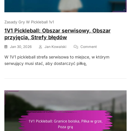
Zasady Gry W Pickleball 1v1
1V1 Pickleball: Obszar serwisowy, Obszar
przyjęcia, Strefy błędów
On
Jan 30, 2026
Jan Kowalski
Comment
1V1
W 1V1 pickleball strefa serwisowa to miejsce, w którym
Pickleball:
serwujący musi stać, aby dostarczyć piłkę,
Obszar
Serwisowy,
Obszar
Przyjęcia,
Strefy
Błędów