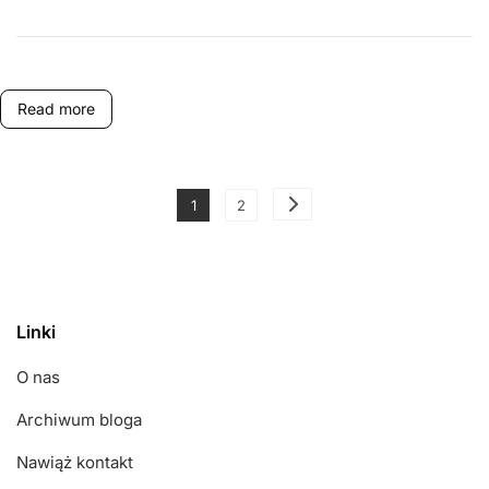
Wartości
Punktowe,
Format
Gier
Read more
Posts
Page
Page
1
2
pagination
Linki
O nas
Archiwum bloga
Nawiąż kontakt