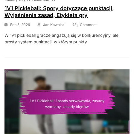
1V1 Pickleball: Spory dotyczące punktacji,
Wyjaśnienia zasad, Etykieta gry
On
Feb 5, 2026
Jan Kowalski
Comment
1V1
W 1v1 pickleball gracze angażują się w konkurencyjny, ale
Pickleball:
prosty system punktacji, w którym punkty
Spory
Dotyczące
Punktacji,
Wyjaśnienia
Zasad,
Etykieta
Gry