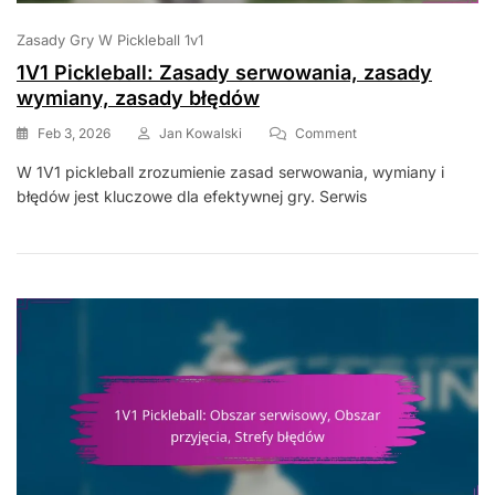
Zasady Gry W Pickleball 1v1
1V1 Pickleball: Zasady serwowania, zasady
wymiany, zasady błędów
On
Feb 3, 2026
Jan Kowalski
Comment
1V1
W 1V1 pickleball zrozumienie zasad serwowania, wymiany i
Pickleball:
błędów jest kluczowe dla efektywnej gry. Serwis
Zasady
Serwowania,
Zasady
Wymiany,
Zasady
Błędów