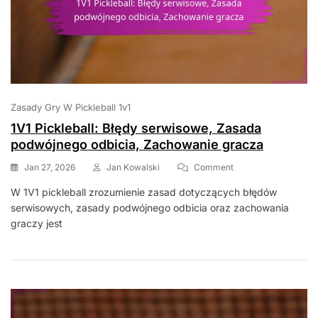
Zasady Gry W Pickleball 1v1
1V1 Pickleball: Błędy serwisowe, Zasada
podwójnego odbicia, Zachowanie gracza
On
Jan 27, 2026
Jan Kowalski
Comment
1V1
W 1V1 pickleball zrozumienie zasad dotyczących błędów
Pickleball:
serwisowych, zasady podwójnego odbicia oraz zachowania
Błędy
Serwisowe,
graczy jest
Zasada
Podwójnego
Odbicia,
Zachowanie
Gracza