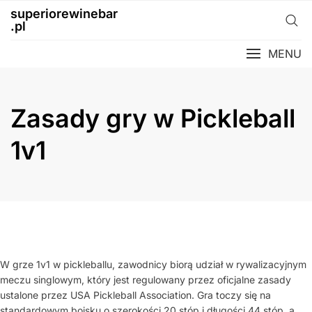
Skip
superiorewinebar
to
.pl
content
MENU
Zasady gry w Pickleball
1v1
W grze 1v1 w pickleballu, zawodnicy biorą udział w rywalizacyjnym
meczu singlowym, który jest regulowany przez oficjalne zasady
ustalone przez USA Pickleball Association. Gra toczy się na
standardowym boisku o szerokości 20 stóp i długości 44 stóp, a