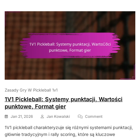
Zachowanie
W
Grze
Zasady Gry W Pickleball 1v1
1V1 Pickleball: Systemy punktacji, Wartości
punktowe, Format gier
On
Jan 21, 2026
Jan Kowalski
Comment
1V1
1V1 pickleball charakteryzuje się różnymi systemami punktacji,
Pickleball:
głównie tradycyjnym i rally scoring, które są kluczowe
Systemy
Punktacji,