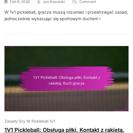
On
Feb 9, 2026
Jan Kowalski
Comment
1V1
W 1v1 pickleball, gracze muszą rozumieć i przestrzegać zasad,
Pickleball:
jednocześnie wykazując się sportowym duchem i
Obowiązki
Gracza,
Role
Sędziego,
Integralność
Gry
Zasady Gry W Pickleball 1v1
1V1 Pickleball: Obsługa piłki, Kontakt z rakietą,