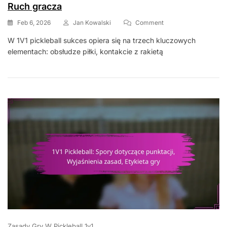
Ruch gracza
On
Feb 6, 2026
Jan Kowalski
Comment
1V1
W 1V1 pickleball sukces opiera się na trzech kluczowych
Pickleball:
elementach: obsłudze piłki, kontakcie z rakietą
Obsługa
Piłki,
Kontakt
Z
Rakietą,
Ruch
Gracza
Zasady Gry W Pickleball 1v1