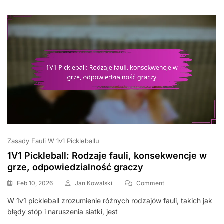
Zachowanie
Gracza
Zasady Fauli W 1v1 Pickleballu
1V1 Pickleball: Rodzaje fauli, konsekwencje w
grze, odpowiedzialność graczy
On
Feb 10, 2026
Jan Kowalski
Comment
1V1
W 1v1 pickleball zrozumienie różnych rodzajów fauli, takich jak
Pickleball:
błędy stóp i naruszenia siatki, jest
Rodzaje
Fauli,