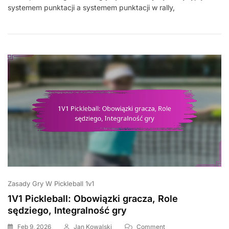
systemem punktacji a systemem punktacji w rally,
–
Punkty:
Format,
Typy
Meczów,
Zaangażowanie
Graczy
Zasady Gry W Pickleball 1v1
1V1 Pickleball: Obowiązki gracza, Role
sędziego, Integralność gry
On
Feb 9, 2026
Jan Kowalski
Comment