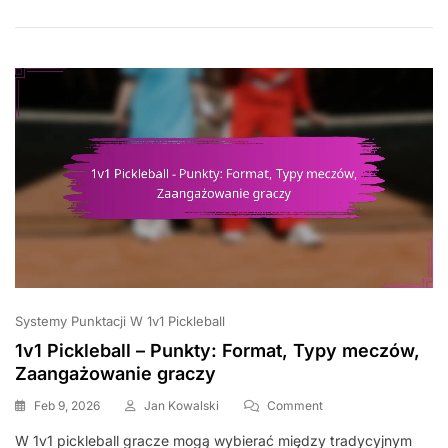
Konsekwencje
W
Grze,
Odpowiedzialność
Graczy
Systemy Punktacji W 1v1 Pickleball
1v1 Pickleball – Punkty: Format, Typy meczów,
Zaangażowanie graczy
On
Feb 9, 2026
Jan Kowalski
Comment
1v1
W 1v1 pickleball gracze mogą wybierać między tradycyjnym
Pickleball