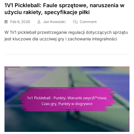
1V1 Pickleball: Faule sprzętowe, naruszenia w
użyciu rakiety, specyfikacje piłki
On
Feb 6, 2026
Jan Kowalski
Comment
1V1
W 1V1 pickleball przestrzeganie regulacji dotyczących sprzętu
Pickleball:
jest kluczowe dla uczciwej gry i zachowania integralności
Faule
Sprzętowe,
Naruszenia
W
Użyciu
Rakiety,
Specyfikacje
Piłki