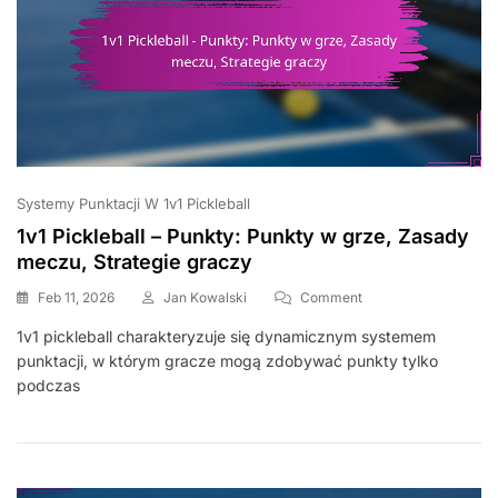
Systemy Punktacji W 1v1 Pickleball
1v1 Pickleball – Punkty: Punkty w grze, Zasady
meczu, Strategie graczy
On
Feb 11, 2026
Jan Kowalski
Comment
1v1
1v1 pickleball charakteryzuje się dynamicznym systemem
Pickleball
punktacji, w którym gracze mogą zdobywać punkty tylko
–
Punkty:
podczas
Punkty
W
Grze,
Zasady
Meczu,