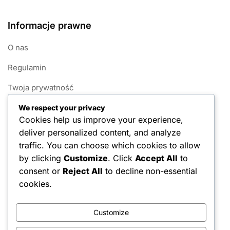
Informacje prawne
O nas
Regulamin
Twoja prywatność
Nawiąż kontakt
We respect your privacy
Cookies help us improve your experience,
Polityka plików cookie
deliver personalized content, and analyze
traffic. You can choose which cookies to allow
Kategorie
by clicking
Customize
. Click
Accept All
to
consent or
Reject All
to decline non-essential
Systemy punktacji w 1v1 Pickleball
cookies.
Zasady fauli w 1v1 pickleballu
Customize
Zasady gry w Pickleball 1v1