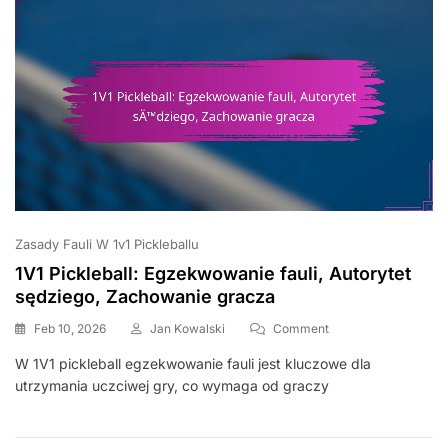
Strategie
Graczy
Zasady Fauli W 1v1 Pickleballu
1V1 Pickleball: Egzekwowanie fauli, Autorytet
sędziego, Zachowanie gracza
On
Feb 10, 2026
Jan Kowalski
Comment
1V1
W 1V1 pickleball egzekwowanie fauli jest kluczowe dla
Pickleball:
utrzymania uczciwej gry, co wymaga od graczy
Egzekwowanie
Fauli,
Autorytet
Sędziego,