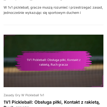
1V1
W 1v1 pickleball, gracze muszą rozumieć i przestrzegać zasad,
Pickleball:
jednocześnie wykazując się sportowym duchem i
Obowiązki
Gracza,
Role
Sędziego,
Integralność
Gry
Zasady Gry W Pickleball 1v1
1V1 Pickleball: Obsługa piłki, Kontakt z rakietą,