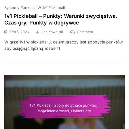
Systemy Punktacji W 1v1 Pickleball
1v1 Pickleball – Punkty: Warunki zwycięstwa,
Czas gry, Punkty w dogrywce
On
Feb 5, 2026
Jan Kowalski
Comment
1v1
W grze 1v1 w pickleballu, celem graczy jest zdobycie punktów,
Pickleball
aby osiągnąć łączną liczbę 11
–
Punkty:
Warunki
Zwycięstwa,
Czas
Gry,
Punkty
W
Dogrywce