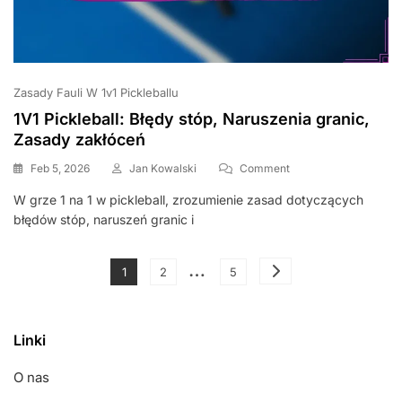
Zasady Fauli W 1v1 Pickleballu
1V1 Pickleball: Błędy stóp, Naruszenia granic,
Zasady zakłóceń
On
Feb 5, 2026
Jan Kowalski
Comment
1V1
W grze 1 na 1 w pickleball, zrozumienie zasad dotyczących
Pickleball:
błędów stóp, naruszeń granic i
Błędy
Stóp,
Naruszenia
Posts
…
Granic,
Page
Page
Page
1
2
5
Zasady
pagination
Zakłóceń
Linki
O nas