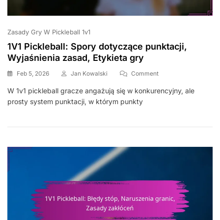
Zasady Gry W Pickleball 1v1
1V1 Pickleball: Spory dotyczące punktacji,
Wyjaśnienia zasad, Etykieta gry
On
Feb 5, 2026
Jan Kowalski
Comment
1V1
W 1v1 pickleball gracze angażują się w konkurencyjny, ale
Pickleball:
prosty system punktacji, w którym punkty
Spory
Dotyczące
Punktacji,
Wyjaśnienia
Zasad,
Etykieta
Gry