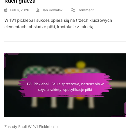
Ruch gracza
On
Feb 6, 2026
Jan Kowalski
Comment
1V1
W 1V1 pickleball sukces opiera się na trzech kluczowych
Pickleball:
elementach: obsłudze piłki, kontakcie z rakietą
Obsługa
Piłki,
Kontakt
Z
Rakietą,
Ruch
Gracza
Zasady Fauli W 1v1 Pickleballu