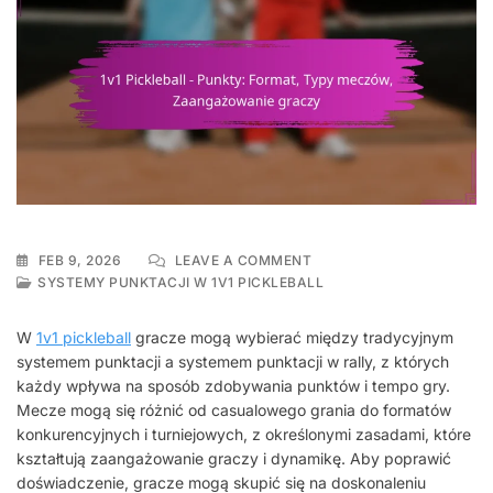
ON
FEB 9, 2026
LEAVE A COMMENT
1V1
SYSTEMY PUNKTACJI W 1V1 PICKLEBALL
PICKLEBALL
–
W
1v1 pickleball
gracze mogą wybierać między tradycyjnym
PUNKTY:
systemem punktacji a systemem punktacji w rally, z których
FORMAT,
każdy wpływa na sposób zdobywania punktów i tempo gry.
TYPY
MECZÓW,
Mecze mogą się różnić od casualowego grania do formatów
ZAANGAŻOWANIE
konkurencyjnych i turniejowych, z określonymi zasadami, które
GRACZY
kształtują zaangażowanie graczy i dynamikę. Aby poprawić
doświadczenie, gracze mogą skupić się na doskonaleniu