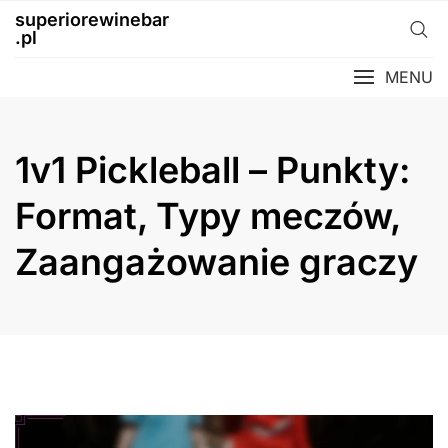
Skip
superiorewinebar
to
.pl
content
MENU
1v1 Pickleball – Punkty:
Format, Typy meczów,
Zaangażowanie graczy