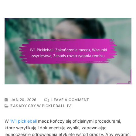
ON
JAN 20, 2026
LEAVE A COMMENT
1V1
ZASADY GRY W PICKLEBALL 1V1
PICKLEBALL:
ZAKOŃCZENIE
W
1V1 pickleball
mecz kończy się oficjalnymi procedurami,
MECZU,
które weryfikują i dokumentują wyniki, zapewniając
WARUNKI
jednocześnie odpowiednią etykietę wśród graczy. Aby wygrać,
ZWYCIĘSTWA,