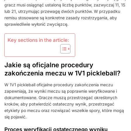
ZASADY
gracz musi osiągnąć ustaloną liczbę punktów, zazwyczaj 11, 15
ROZSTRZYGANIA
lub 21, utrzymując przewagę dwóch punktów. W przypadku
REMISU
remisu stosowane są konkretne zasady rozstrzygania, aby
sprawiedliwie wyłonić zwycięzcę.
Key sections in the article:
Jakie są oficjalne procedury
zakończenia meczu w 1V1 pickleball?
W 1V1 pickleball oficjalne procedury zakończenia meczu
zapewniają, że wyniki meczu są poprawnie weryfikowane i
dokumentowane. Gracze muszą przestrzegać określonych
kroków, aby potwierdzić ostateczny wynik, przestrzegać
etykiety po meczu oraz rozwiązać wszelkie spory, które mogą
się pojawić.
Proces weryfikacji ostatecznego wyniku