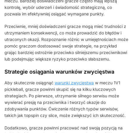
meczu. Bardziej doświadczeni gracze często mają lepszą
kontrolę, wybór uderzeń i świadomość strategiczną, co
pozwala im efektywniej osiągać wymagane punkty.
Przeciwnie, mniej doświadczeni gracze mogą mieć trudności z
utrzymaniem konsekwencji, co może prowadzić do błędów i
utraconych okazji. Rozpoznanie różnic w umiejętnościach może
pomóc graczom dostosować swoje strategie, na przykład
grając bardziej ostrożnie przeciwko silniejszemu przeciwnikowi
lub podejmując większe ryzyko przeciwko słabszemu.
Strategie osiągania warunków zwycięstwa
Aby skutecznie osiągnąć
warunki zwycięstwa
w meczu 1V1
pickleball, gracze powinni skupić się na kilku kluczowych
strategiach. Po pierwsze, utrzymanie silnego serwisu może
wywierać presję na przeciwnika i tworzyć okazje do
zdobywania punktów. Ćwiczenie różnych typów serwisów,
takich jak topspin czy slice, może zwiększyć ich skuteczność.
Dodatkowo, gracze powinni pracować nad swoją pozycją na