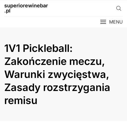
Skip
superiorewinebar
to
.pl
content
MENU
1V1 Pickleball:
Zakończenie meczu,
Warunki zwycięstwa,
Zasady rozstrzygania
remisu