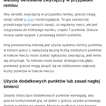
remisu
Aby określić zwycięzcę w przypadku remisu, gracze mogą
wziąć udział
w grze
rozstrzygającej. Ta gra zazwyczaj
przestrzega tych samych zasad, co regularny mecz, ale jest
rozgrywana do krótszego wyniku, często 7 punktów. Gracze
muszą nadal wygrać z przewagą dwóch punktów.
Inną powszechną metodą jest użycie systemu różnicy punktów,
w którym gracz z najwyższą łączną liczbą zdobytych punktów
w trakcie meczu może zostać ogłoszony zwycięzcą, jeśli remis
się utrzymuje. Ta metoda może dodać strategicznej głębi,
ponieważ gracze mogą skupić się na zdobywaniu większej
liczby punktów w trakcie meczu.
Użycie dodatkowych punktów lub zasad nagłej
śmierci
Zasady dotyczące dodatkowych punktów wymagają, aby
gracze kontynuowali grę, aż jeden z graczy uzyska przewagę
dwóch punktów po remisie. Może to wydłużyć czas trwania