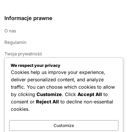
Informacje prawne
O nas
Regulamin
Twoja prywatność
Nawiąż kontakt
We respect your privacy
Cookies help us improve your experience,
Polityka plików cookie
deliver personalized content, and analyze
traffic. You can choose which cookies to allow
Kategorie
by clicking
Customize
. Click
Accept All
to
consent or
Reject All
to decline non-essential
Systemy punktacji w 1v1 Pickleball
cookies.
Zasady fauli w 1v1 pickleballu
Customize
Zasady gry w Pickleball 1v1